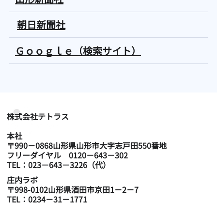
朝日新聞社
Ｇｏｏｇｌｅ（検索サイト）
​株式会社テトラス
本社
〒990－0868山形県山形市大字志戸田550番地
フリーダイヤル 0120－643－302
TEL：023－643－3226（代）
庄内ラボ
〒998-0102山形県酒田市京田1－2－7
TEL：0234－31－1771