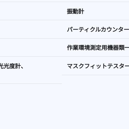
振動計
パーティクルカウンタ
作業環境測定用機器類
光光度計、
マスクフィットテスタ
GC-MS
ICP