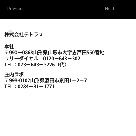
Previous
Next
​株式会社テトラス
本社
〒990－0868山形県山形市大字志戸田550番地
フリーダイヤル 0120－643－302
TEL：023－643－3226（代）
庄内ラボ
〒998-0102山形県酒田市京田1－2－7
TEL：0234－31－1771
会社紹介
業務紹介
精度管理
主要分析機器類