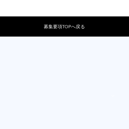
募集要項TOPへ戻る
会社紹介
業務紹介
精度管