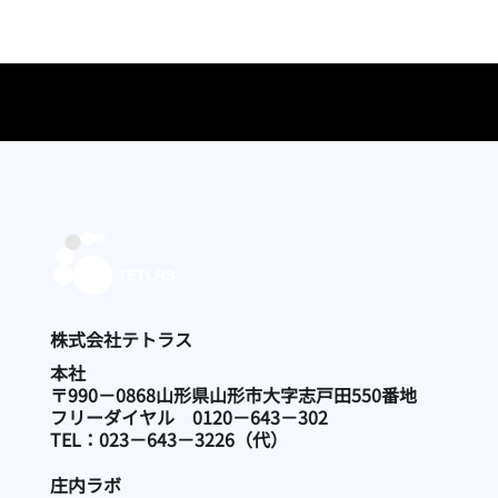
​株式会社テトラス
本社
〒990－0868山形県山形市大字志戸田550番地
フリーダイヤル 0120－643－302
TEL：023－643－3226（代）
庄内ラボ